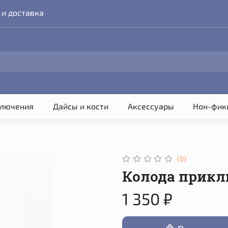
 и доставка
лючения
Дайсы и кости
Аксессуары
Нон-фик
(0)
Колода прик
1 350 ₽