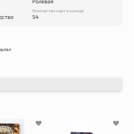
Ролевая
Количество карт в колоде
дство
54
авлял