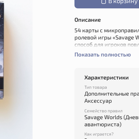
В корзину
Описание
54 карты с микроправи
ролевой игры «Savage W
способ для игроков пов
мастерством и показать,
Показать полностью
«Savage Worlds: Дневни
систем-конструкторов.
Характеристики
проведите в нём незаб
правилам, одинаково х
Тип товара
реализма.
Дополнительные пра
Аксессуар
Для игры потребуется к
Семейство правил
авантюриста»
Savage Worlds (Дне
авантюриста)
Как играется?