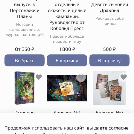
выпуск 1:
отдельные
Девять сыновей
Персонажи и
сюжеты и целые
Дракона
Планы
кампании.
Раскрась себе
Руководство от
принца
Истории
Кобольд Пресс
вымышленные,
журнал настоящий
Позови кобольда
провести игру
От
350 ₽
1 800 ₽
500 ₽
Выбрать
В корзину
В корзину
Империя
Курозин №1
Курозин №2
воображения:
Гэри Гайгэкс и
Продолжая использовать наш сайт, вы даете согласие
рождение