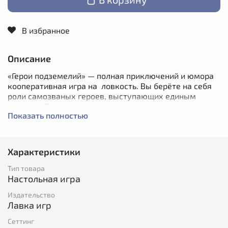
В избранное
Описание
«Герои подземелий» — полная приключений и юмора
кооперативная игра на ловкость. Вы берёте на себя
роли самозваных героев, выступающих единым
отрядом. Ваш путь пролегает через подземелье:
Показать полностью
нужно исследовать его многочисленные залы и
противостоять бесконечным полчищам злобных
монстров, бросая кубики в мишень изощрёнными
способами.
Характеристики
Игра не из простых, но если хочется чего-нибудь
Тип товара
активного, при этом тактического и весёлого
Настольная игра
одновременно — «Герои подземелий» именно то, что
Издательство
нужно!
Лавка игр
А её второе издание стало ещё лучше!
Сеттинг