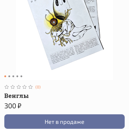
(0)
Венглы
300 ₽
Нет в продаже