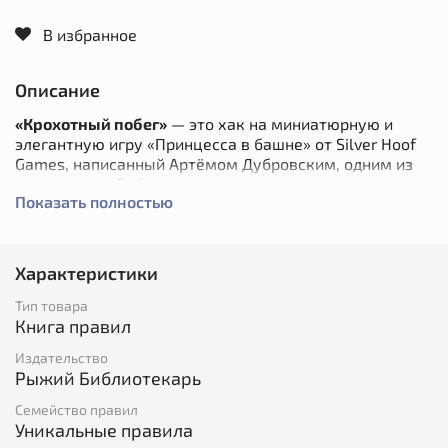
В избранное
Описание
«Крохотный побег»
— это хак на миниатюрную и
элегантную игру «Принцесса в башне» от Silver Hoof
Games, написанный Артёмом Дубровским, одним из
помощников Библиотекаря.
Показать полностью
Персонажи игроков — детские игрушки, попавшие в
Характеристики
руки к жуткому барахольщику-экспериментатору.
Его дом — это гигантский лабиринт из тёмных
Тип товара
коридоров, где спрятано множество ловушек и бродят
Книга правил
игрушечные сторожа. Героям предстоит выбраться
отсюда, чтобы найти себе нового хозяина-ребёнка.
Издательство
Рыжий Библиотекарь
Семейство правил
Игра издана при участии Ex Nihilum Publishing.
Уникальные правила