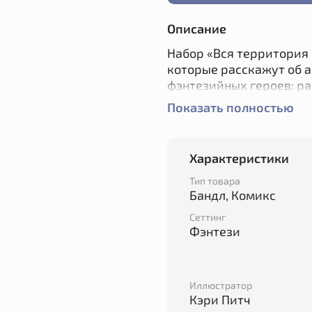
Описание
Набор «Вся территория
которые расскажут об 
фэнтезийных героев: раб
персонажей последней; 
Показать полностью
волшебном поезде и под
неплохой куш — или пот
Характеристики
История комикса начало
своим отцом в настольн
Тип товара
вместе с художницей К
Бандл, Комикс
бумагу.
Сеттинг
Фэнтези
А что началось с ролево
Иллюстратор
Кэри Питч