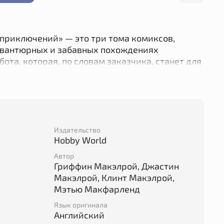
 приключений» — это три тома комиксов,
авантюрных и забавных похождениях
ота, которая, по словам заказчика, станет для
расследование таинственного убийства в
польные гонки, в которых можно сорвать
ерять голову.
сь с подкаста: братья Макэлрой играли со
ую ролевую игру в прямом эфире. А потом
Издательство
эри Питч перенесли эти авантюрные истории на
Hobby World
Автор
Гриффин Макэлрой, Джастин
й игры снова может ею стать, верно?
Макэлрой, Клинт Макэлрой,
Мэтью Макфарленд
Язык оригинала
Английский