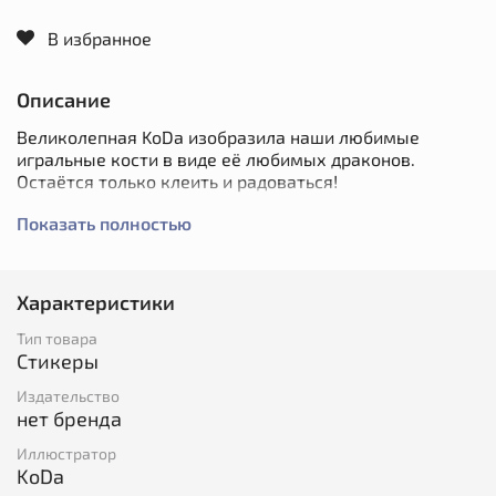
В избранное
Описание
Великолепная KoDa изобразила наши любимые
игральные кости в виде её любимых драконов.
Остаётся только клеить и радоваться!
Показать полностью
Набор стикеров представлен в двух вариантах:
Голографические и Матовые стикеры на листе А5.
Красота неописуемая!
Характеристики
Тип товара
Стикеры
Издательство
нет бренда
Иллюстратор
KoDa