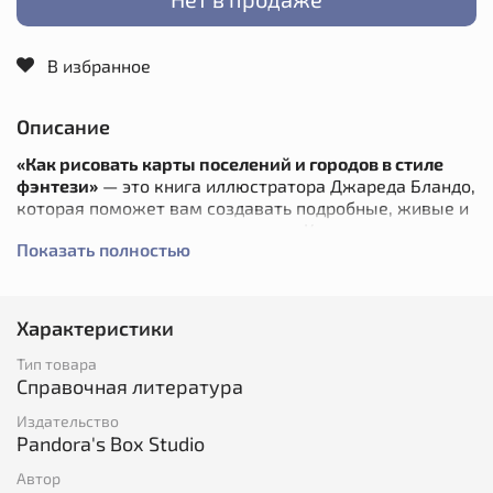
В избранное
Описание
«Как рисовать карты поселений и городов в стиле
фэнтези»
— это книга иллюстратора Джареда Бландо,
которая поможет вам создавать подробные, живые и
логически выстроенные локации. Крохотные
Показать полностью
деревушки и оживлённые города, замки и мельницы,
фонтаны и священные места — всё это не так уж
сложно нарисовать, если знать как.
Характеристики
Из книги вы узнаете:
Тип товара
как прорисовывать поселения: от одиночных
Справочная литература
ферм до густонаселённых городов;
как обозначать фонтаны, священные места,
Издательство
башни, мосты, мельницы и прочие подобные
Pandora's Box Studio
объекты;
Автор
что такое легенда и как её создать.