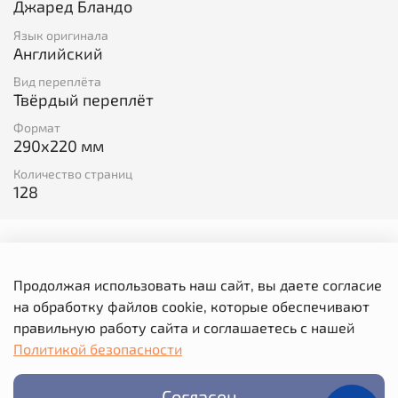
Джаред Бландо
Нарисуйте замок, в котором дракон спрятал
Язык оригинала
принцессу!
Английский
Вид переплёта
Твёрдый переплёт
Формат
290х220 мм
Количество страниц
128
Отзывы
Продолжая использовать наш сайт, вы даете согласие
Отзывов еще никто не оставлял
на обработку файлов cookie, которые обеспечивают
Написать отзыв
правильную работу сайта и соглашаетесь с нашей
Политикой безопасности
Выбрать
Согласен