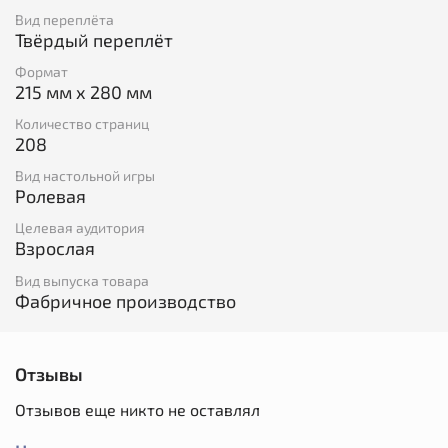
Вид переплёта
Внимание! Игра подразумевает освещение тем
Твёрдый переплёт
жестокости, секса, наркотиков, и многого другого, что
Формат
может быть приемлемо не для всех. Рекомендуем
215 мм x 280 мм
обсудить рамки до начала игры.
Количество страниц
208
Вид настольной игры
Ролевая
Целевая аудитория
Взрослая
Вид выпуска товара
Фабричное производство
Отзывы
Отзывов еще никто не оставлял