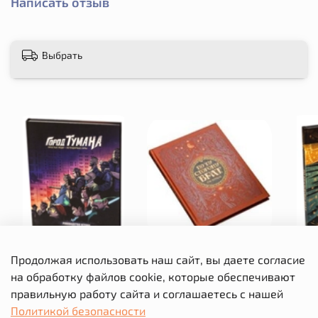
Написать отзыв
Выбрать
Город тумана.
По ту сторону Врат. Том
По ту
Продолжая использовать наш сайт, вы даете согласие
Руководство игрока
первый. Коллекционное
на обработку файлов cookie, которые обеспечивают
издание
Вышел месяц из тумана.
А 
правильную работу сайта и соглашаетесь с нашей
Коллекция, потерянная во
Политикой безопасности
времени и пространстве