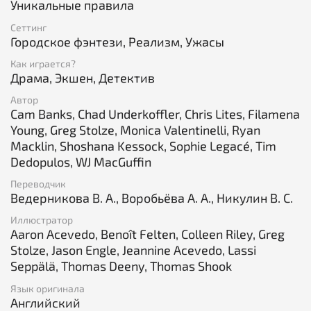
Уникальные правила
важных особенностях
Сеттинг
«Персонаж» — это правила создания
Городское фэнтези, Реализм, Ужасы
персонажей, а также подробный разбор и списки
всего, что будет использоваться в игре за них
Как играется?
Драма, Экшен, Детектив
«Конфликт» — правила физических и
ментальных конфликтов, а также оказание
Автор
медицинской и психологической помощи
Cam Banks, Chad Underkoffler, Chris Lites, Filamena
Young, Greg Stolze, Monica Valentinelli, Ryan
«Странности окружающего мира» — подробнее о
Macklin, Shoshana Kessock, Sophie Legacé, Tim
местной науке, артефактах и
Dedopulos, WJ MacGuffin
сверхъестественном
Переводчик
«Аватары и архетипы» — кто они и какими
Ведерникова В. А., Воробьёва А. А., Никулин В. С.
бывают, а также как правильно вписать их в
игру
Иллюстратор
Aaron Acevedo, Benoît Felten, Colleen Riley, Greg
«Адепты» — здесь описаны адепты и
Stolze, Jason Engle, Jeannine Acevedo, Lassi
подвластная им магия, включая разные школы и
Seppälä, Thomas Deeny, Thomas Shook
списки заклинаний
Язык оригинала
Для игры вам понадобятся две игральные кости d10,
Английский
желательно, на каждого игрока.