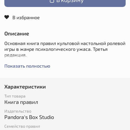
В избранное
Описание
Основная книга правил культовой настольной ролевой
игры в жанре психологического ужаса. Третья
редакция.
События происходят в реалиях альтернативной
Показать полностью
современности, где миром правит таинственный
Незримый пантеон, а немалую роль в жизни его
обитателей играет магия (пусть большинство в нее и
Характеристики
не верит), берущая начало от людских страстей и
пороков.
Тип товара
Книга правил
Для вашего удобства, книга структурирована на 6
разделов:
Издательство
Pandora's Box Studio
«Вперёд» — это база, основная информация об
Семейство правил
игре, персонажах, мироустройстве и прочих