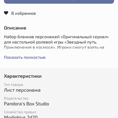
В избранное
Описание
Набор бланков персонажей «Оригинальный сериал»
для настольной ролевой игры «Звездный путь.
Приключения в космосе». Игроки смогут взять на
себя роль любимого героя из экипажа U.S.S Enterprise
Показать полностью
NCC-1701.
Список доступных персонажей:
Характеристики
Капитан Джеймс Т. Кирк
Коммандер Спок
Тип товара
Доктор МакКой (по прозвищу Боунс)
Лист персонажа
Лейтенант Ухура
Лейтенант Сулу
Издательство
Энсин Чехов
Pandora's Box Studio
Лейтенант-коммандер Монтгомери Скотт
Семейство правил
Сестра Кристина Чапел
Modiphius 2d20