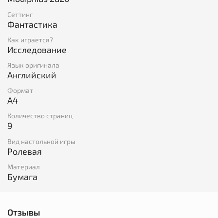
А ещё в наборе есть
бланк с характеристиками
Сеттинг
самого U.S.S. Enterprise NCC 1701!
Фантастика
Как играется?
Исследование
Язык оригинала
Английский
Формат
A4
Количество страниц
9
Вид настольной игры
Ролевая
Материал
Бумага
Отзывы