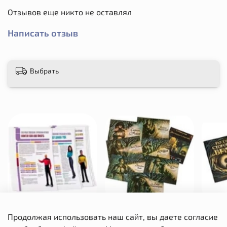
Отзывов еще никто не оставлял
Написать отзыв
Выбрать
Набор бланков
По ту сторону Врат.
По 
Продолжая использовать наш сайт, вы даете согласие
«Следующее поколение».
Легенды о героях
Ле