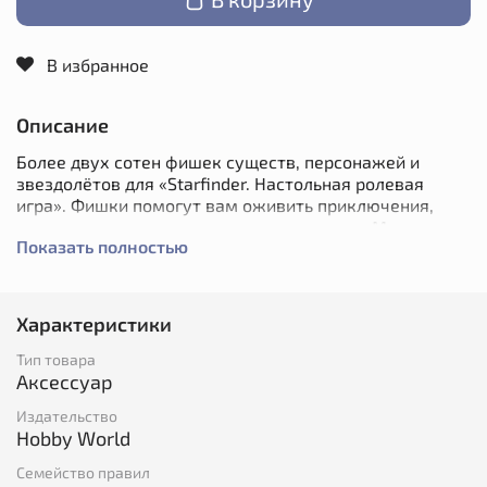
В избранное
Описание
Более двух сотен фишек существ, персонажей и
звездолётов для «Starfinder. Настольная ролевая
игра». Фишки помогут вам оживить приключения,
подготовленные с использованием книги «Миры
Показать полностью
Соглашения». Красочные иллюстрации, плотный
картон, комплекты из двух и четырёх экземпляров
самых используемых фишек – настоящий подарок
для любого ведущего Starfinder.
Характеристики
В набор входит 230 фишек небольших, средних,
Тип товара
крупных существ и даже звездолётов.
Аксессуар
Издательство
Hobby World
Семейство правил