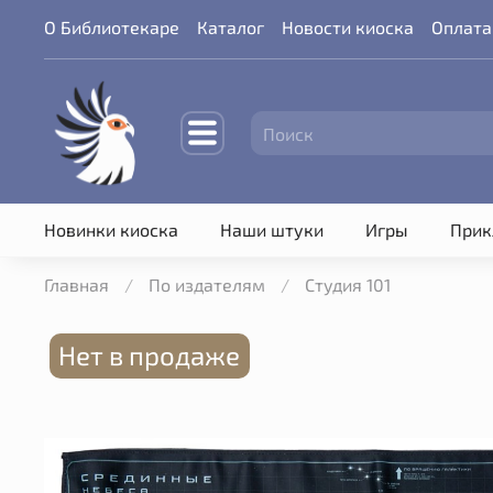
О Библиотекаре
Каталог
Новости киоска
Оплата
Новинки киоска
Наши штуки
Игры
Прик
Главная
По издателям
Студия 101
Нет в продаже