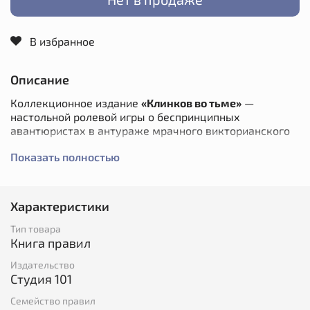
В избранное
Описание
Коллекционное издание
«Клинков во тьме»
—
настольной ролевой игры о беспринципных
авантюристах в антураже мрачного викторианского
города.
Показать полностью
Коллекционное издание отличается лаконичным
дизайном и особо прочным переплётом: сочетание
кожи, пропитанной каучуком, и смеси бамбуковых и
Характеристики
хлопковых волокон — материал, специально
разработанный для хранения ценных документов. Так
Тип товара
что можете не сомневаться: книга прослужит долго.
Книга правил
Таких совсем
Издательство
Покажите свой нож!
Студия 101
Семейство правил