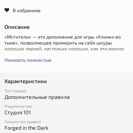
В избранное
Описание
«Мстители» — это дополнение для игры «Клинки во
тьме», позволяющее примерить на себя шкуры
хороших парней, настолько хороших, как это можно
представить в Даскволе.
Показать полностью
В брошюре вы найдёте новый тип команды, правила
по новым территориям и активам, дополнительные
Характеристики
осложнения и действия во время передышки и другие
правила и настройки, которые будут полезны
Тип товара
народным мстителям.
Дополнительные правила
Издательство
Мягкий переплёт, 32 стр.
Студия 101
Семейство правил
Forged in the Dark