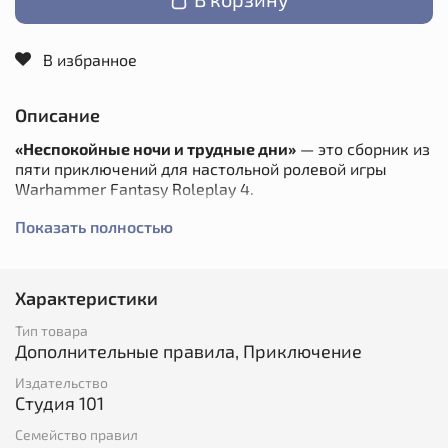
В избранное
Описание
«Неспокойные ночи и трудные дни»
— это сборник из
пяти приключений для настольной ролевой игры
Warhammer Fantasy Roleplay 4.
Всё начинается самым безобидным образом: герои
Показать полностью
останавливаются переночевать в таверне. Но вместо
отдыха их ждёт весьма напряжённая ночь, и вскоре
они оказываются втянуты во вражду между двумя
Характеристики
благородными семействами. Пытаясь подзаработать
и не потерять в процессе голову или менее важную
Тип товара
часть тела, герои побывают на турнире, в опере, на
Дополнительные правила, Приключение
свадьбе и в особняке.
Издательство
Эти истории можно использовать как по отдельности,
Студия 101
так и объединить в одну большую кампанию.
Семейство правил