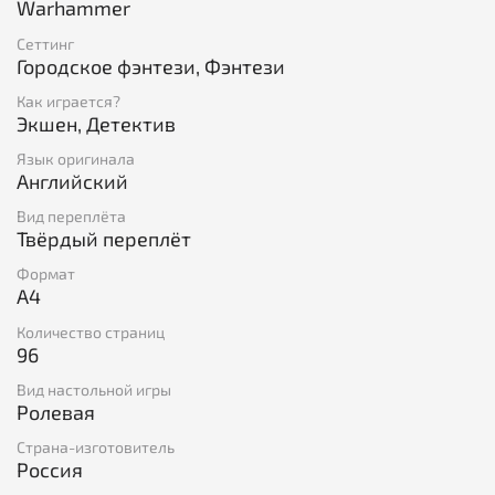
Warhammer
Кроме пяти сценариев, в книгу входит описание
нового народа — карликов — и правила по азартным
Сеттинг
играм.
Городское фэнтези, Фэнтези
Нужно только ночь простоять да день продержаться!
Как играется?
Экшен, Детектив
Язык оригинала
Английский
Вид переплёта
Твёрдый переплёт
Формат
A4
Количество страниц
96
Вид настольной игры
Ролевая
Страна-изготовитель
Россия