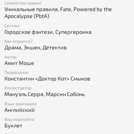
которых можно выбрать и сыграть с чистого листа:
Семейство правил
Уникальные правила, Fate, Powered by the
Басси (Бастет),
Apocalypse (PbtA)
Бен «Малец» Ньюман (Мальчишка Новый год),
Сеттинг
Городское фэнтези, Супергероика
Бодхи (Бодхидхарма),
Как играется?
Мёртвая Голова (Чернобог),
Драма, Экшен, Детектив
Мейрид Конрой (Бука),
Автор
Амит Моше
Лэнс Салливан (Дон Кихот),
Переводчик
Скарлет (Красная Шапочка).
Константин «Доктор Кот» Смыков
Все 14 персонажей полностью совместимы как с
Иллюстратор
«быстрым стартом», так и с основной игрой. «Досье»
Мануэль Серра, Марсин Собонь
— это отличная возможность подобрать готового
Язык оригинала
персонажа практически на любой вкус!
Английский
Заходят Чернобог, Красная Шапочка и Дон Кихот в
Вид переплёта
бар…
Буклет