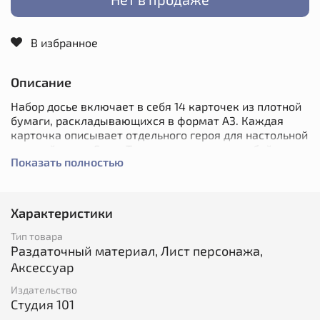
В избранное
Описание
Набор досье включает в себя 14 карточек из плотной
бумаги, раскладывающихся в формат А3. Каждая
карточка описывает отдельного героя для настольной
ролевой игры «Город Тумана», готового в любой
Показать полностью
момент включиться в игру, а точнее:
сводку его основных правил;
Характеристики
описание ходов;
Тип товара
интересные комбинации ключей.
Раздаточный материал, Лист персонажа,
Аксессуар
Среди 14 досье вы найдёте 7 героев, описанных в
«Быстром старте»: (Деклан Лестрейнж, Кицунэ,
Издательство
Митоз, Пост Мортем, Саламандра, Фликер и
Студия 101
Экскалибур) и 7 совершенно новых персонажей,