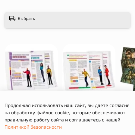
Выбрать
Набор бланков
Набор бланков
По 
Продолжая использовать наш сайт, вы даете согласие
«Следующее поколение».
«Оригинальный сериал».
Ле
на обработку файлов cookie, которые обеспечивают
Звёздный путь
Звездный путь
Геро
правильную работу сайта и соглашаетесь с нашей
Целых 42 палубы на 8
Бланков хватит на 5 лет в
Политикой безопасности
персонажей
глубоком космосе